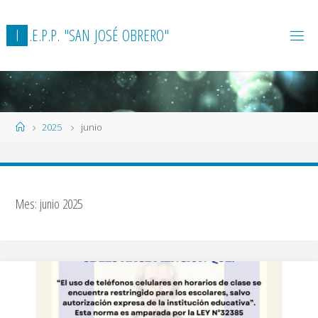
Skip
to
I
.
E
.
P
.
P
.
"
S
A
N
J
O
S
É
O
B
R
E
R
O
"
content
Home
2025
junio
Mes:
junio 2025