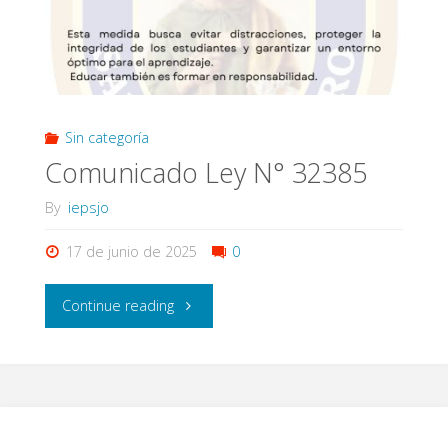
Sin categoría
Comunicado Ley N° 32385
By
iepsjo
17 de junio de 2025
0
"Comunicado
Continue reading
Ley
N°
32385"