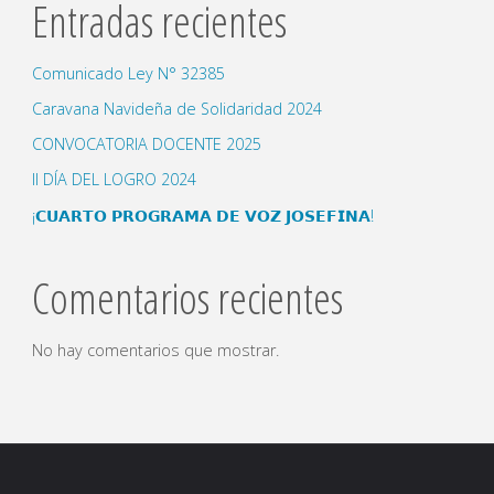
Entradas recientes
Comunicado Ley N° 32385
Caravana Navideña de Solidaridad 2024
CONVOCATORIA DOCENTE 2025
II DÍA DEL LOGRO 2024
¡𝗖𝗨𝗔𝗥𝗧𝗢 𝗣𝗥𝗢𝗚𝗥𝗔𝗠𝗔 𝗗𝗘 𝗩𝗢𝗭 𝗝𝗢𝗦𝗘𝗙𝗜𝗡𝗔!
Comentarios recientes
No hay comentarios que mostrar.